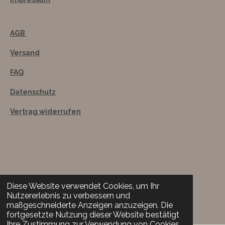
AGB
Versand
FAQ
Datenschutz
Vertrag widerrufen
Vertrag widerrufen
Diese Website verwendet Cookies, um Ihr
Nutzererlebnis zu verbessern und
© 2022 kiliankeramik
maßgeschneiderte Anzeigen anzuzeigen. Die
fortgesetzte Nutzung dieser Website bestätigt
Ihre Zustimmung zur Verwendung von Cookies.