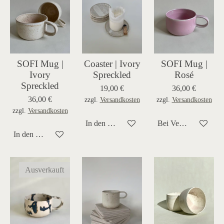
SOFI Mug |
Coaster | Ivory
SOFI Mug |
Ivory
Spreckled
Rosé
Spreckled
19,00 €
36,00 €
36,00 €
zzgl.
Versandkosten
zzgl.
Versandkosten
zzgl.
Versandkosten
In den Warenkorb
Bei Verfügbarkeit be
In den Warenkorb
Ausverkauft