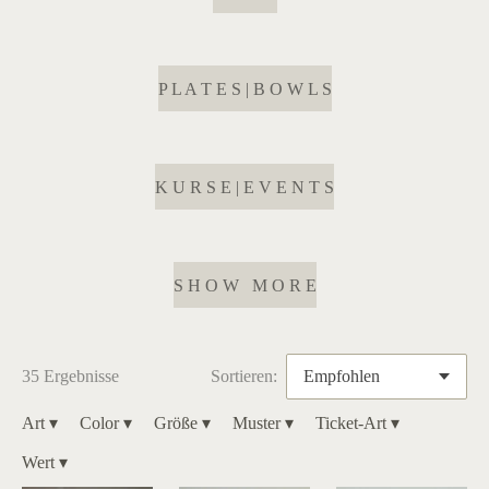
P L A T E S | B O W L S
K U R S E | E V E N T S
S H O W M O R E
35 Ergebnisse
Sortieren:
Art
▾
Color
▾
Größe
▾
Muster
▾
Ticket-Art
▾
Wert
▾