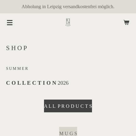
Abholung in Leipzig versandkostenfrei möglich.
Zum
Hauptinhalt
springen
S H O P
S U M M E R
C O L L E C T I O N
2026
A L L P R O D U C T S
M U G S