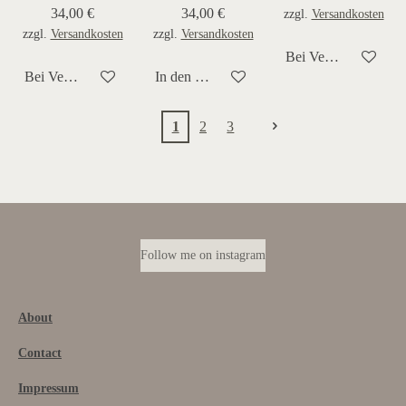
34,00 €
34,00 €
zzgl.
Versandkosten
zzgl.
Versandkosten
zzgl.
Versandkosten
Bei Verfügbarkeit be
Bei Verfügbarkeit benachrichtigen
In den Warenkorb
1
2
3
Follow me on instagram
About
Contact
Impressum