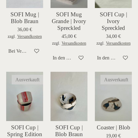
SOFI Mug |
SOFI Mug
SOFI Cup |
Blob Braun
Grande | Ivory
Ivory
Spreckled
Spreckled
36,00 €
45,00 €
34,00 €
zzgl.
Versandkosten
zzgl.
Versandkosten
zzgl.
Versandkosten
Bei Verfügbarkeit benachrichtigen
In den Warenkorb
In den Warenkorb
Ausverkauft
Ausverkauft
SOFI Cup |
SOFI Cup |
Coaster | Blob
Spring Edition
Blob Braun
19,00 €