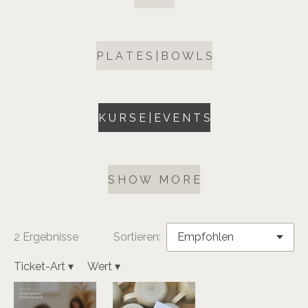
P L A T E S | B O W L S
K U R S E | E V E N T S
S H O W M O R E
2 Ergebnisse
Sortieren:
Ticket-Art
▾
Wert
▾