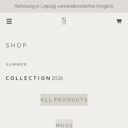
Abholung in Leipzig versandkostenfrei möglich.
Zum
Hauptinhalt
springen
S H O P
S U M M E R
C O L L E C T I O N
2026
A L L P R O D U C T S
M U G S